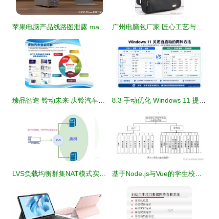
苹果电脑产品线路图泄露 mac pro将会搭载40核自研芯片
广州电脑包厂家 匠心工艺与智能科技融合的新典范
臻品智造 铃动未来 庆铃汽车多项创新科技闪耀2021重庆智博会
8.3 手动优化 Windows 11 提升流畅度与后台占用 企业办公电脑优化思路
LVS负载均衡群集NAT模式实例详解 优化计算机系统服务的关键技术
基于Node.js与Vue的学生校园生活综合服务系统设计与实现