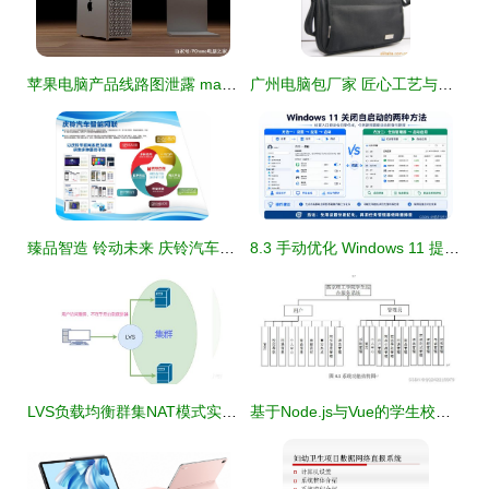
苹果电脑产品线路图泄露 mac pro将会搭载40核自研芯片
广州电脑包厂家 匠心工艺与智能科技融合的新典范
臻品智造 铃动未来 庆铃汽车多项创新科技闪耀2021重庆智博会
8.3 手动优化 Windows 11 提升流畅度与后台占用 企业办公电脑优化思路
LVS负载均衡群集NAT模式实例详解 优化计算机系统服务的关键技术
基于Node.js与Vue的学生校园生活综合服务系统设计与实现