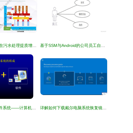
计算机系统服务在污水处理提质增效“一厂一策”实施方案编制中的应用思考与案例分享
基于SSM与Android的公司员工自助点餐系统设计与实现——解决计算机毕业设计难题的实用方案
第3章 计算机软件系统——计算机系统服务的核心
详解如何下载戴尔电脑系统恢复镜像并制作USB系统安装盘