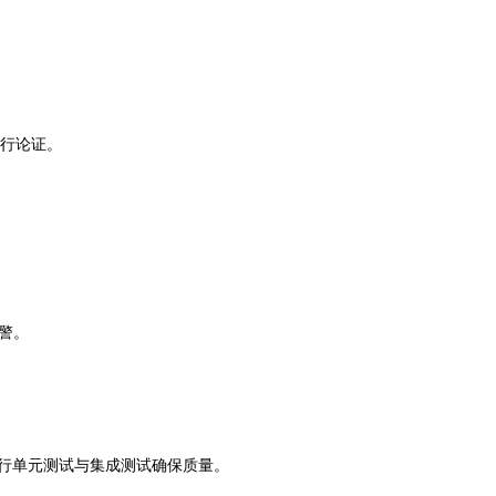
。
进行论证。
警。
码；进行单元测试与集成测试确保质量。