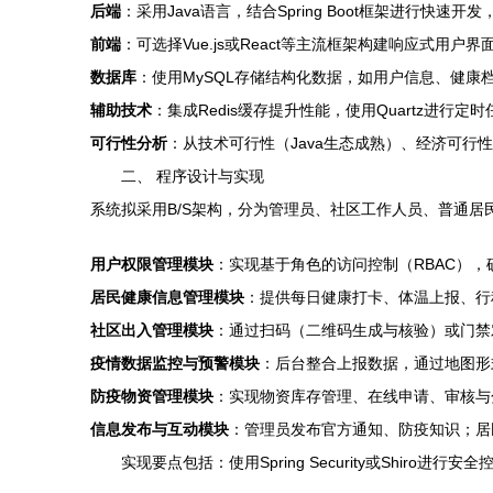
后端
：采用Java语言，结合Spring Boot框架进行快速开
前端
：可选择Vue.js或React等主流框架构建响应式用户界
数据库
：使用MySQL存储结构化数据，如用户信息、健康
辅助技术
：集成Redis缓存提升性能，使用Quartz进行
可行性分析
：从技术可行性（Java生态成熟）、经济可
二、 程序设计与实现
系统拟采用B/S架构，分为管理员、社区工作人员、普通居
用户权限管理模块
：实现基于角色的访问控制（RBAC）
居民健康信息管理模块
：提供每日健康打卡、体温上报、行
社区出入管理模块
：通过扫码（二维码生成与核验）或门禁
疫情数据监控与预警模块
：后台整合上报数据，通过地图形
防疫物资管理模块
：实现物资库存管理、在线申请、审核与
信息发布与互动模块
：管理员发布官方通知、防疫知识；居
实现要点包括：使用Spring Security或Shi